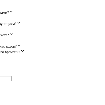
адами?
функциям?
учета?
рих-кодов?
ого времени?