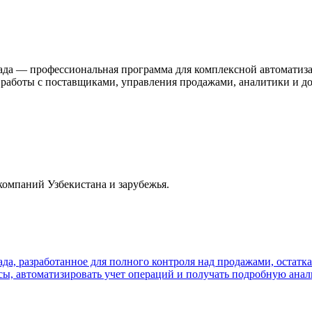
ада — профессиональная программа для комплексной автоматиза
 работы с поставщиками, управления продажами, аналитики и д
компаний Узбекистана и зарубежья.
ада, разработанное для полного контроля над продажами, остат
сы, автоматизировать учет операций и получать подробную ана