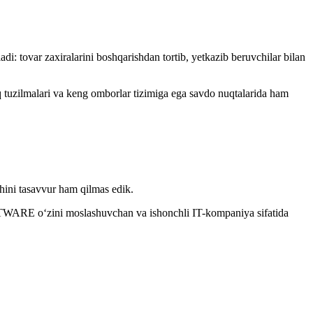
i: tovar zaxiralarini boshqarishdan tortib, yetkazib beruvchilar bilan
q tuzilmalari va keng omborlar tizimiga ega savdo nuqtalarida ham
hini tasavvur ham qilmas edik.
FTWARE o‘zini moslashuvchan va ishonchli IT-kompaniya sifatida