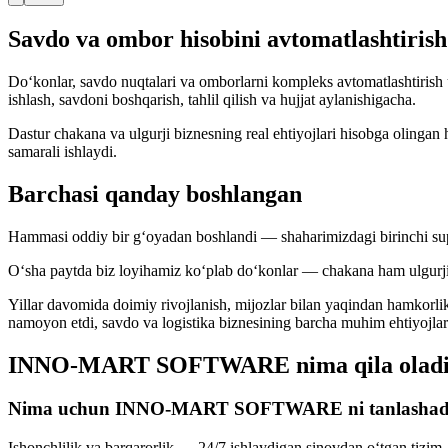
Savdo va ombor hisobini avtomatlashtiris
Do‘konlar, savdo nuqtalari va omborlarni kompleks avtomatlashtirish u
ishlash, savdoni boshqarish, tahlil qilish va hujjat aylanishigacha.
Dastur chakana va ulgurji biznesning real ehtiyojlari hisobga olinga
samarali ishlaydi.
Barchasi qanday boshlangan
Hammasi oddiy bir g‘oyadan boshlandi — shaharimizdagi birinchi supe
O‘sha paytda biz loyihamiz ko‘plab do‘konlar — chakana ham ulgurji s
Yillar davomida doimiy rivojlanish, mijozlar bilan yaqindan hamko
namoyon etdi, savdo va logistika biznesining barcha muhim ehtiyojlar
INNO-MART SOFTWARE nima qila olad
Nima uchun INNO-MART SOFTWARE ni tanlashad
Ishonchlilik va barqarorlik — 24/7 ishlaydigan sinovdan o‘tgan tizim