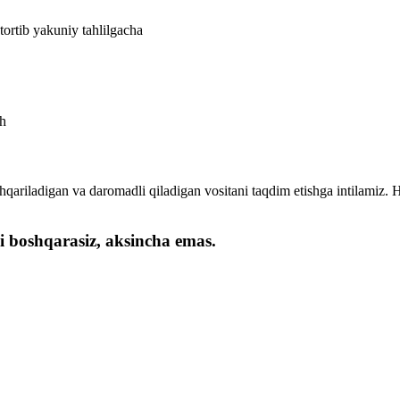
ortib yakuniy tahlilgacha
sh
qariladigan va daromadli qiladigan vositani taqdim etishga intilamiz. 
oshqarasiz, aksincha emas.