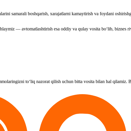
rini samarali boshqarish, xarajatlarni kamaytirish va foydani oshirish
shlaymiz — avtomatlashtirish esa oddiy va qulay vosita bo‘lib, biznes r
molaringizni
to‘liq
nazorat
 qilish 
uchun
bitta
vosita
 bilan hal qilamiz
.