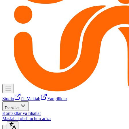
Studio
IT Maktab
Yangiliklar
Tashkilot
Kontaktlar va filiallar
Maslahat olish uchun ariza