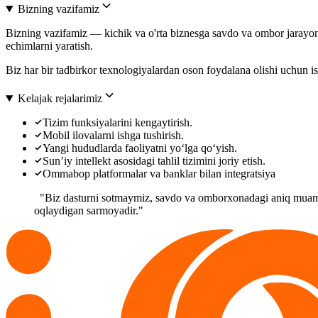
Bizning vazifamiz
Bizning vazifamiz — kichik va o'rta biznesga savdo va ombor jarayonla
echimlarni yaratish.
Biz har bir tadbirkor texnologiyalardan oson foydalana olishi uchun i
Kelajak rejalarimiz
Tizim funksiyalarini kengaytirish.
Mobil ilovalarni ishga tushirish.
Yangi hududlarda faoliyatni yo‘lga qo‘yish.
Sun’iy intellekt asosidagi tahlil tizimini joriy etish.
Ommabop platformalar va banklar bilan integratsiya
"
Biz
dasturni
sotmaymiz
,
savdo
va
omborxonadagi
aniq
muam
oqlaydigan 
sarmoyadir
."