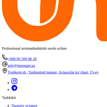
Professional avtomatlashtirish savdo uchun
+998 90 509 08 28
info@innomart.uz
Toshkent sh., Yashnobod tumani, Aviasozlar ko‘chasi, 15-uy
Tashkilot
Dasturiy ta'minot