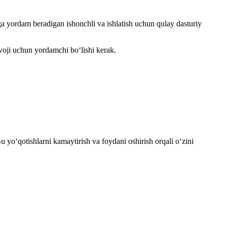
ga yordam beradigan ishonchli va ishlatish uchun qulay dasturiy
ivoji uchun yordamchi bo‘lishi kerak.
Bu
yo‘qotishlarni
kamaytirish
 va 
foydani
oshirish
 orqali 
o‘zini