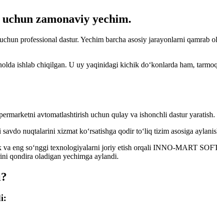
h uchun zamonaviy yechim.
chun professional dastur. Yechim barcha asosiy jarayonlarni qamrab olad
n holda ishlab chiqilgan. U uy yaqinidagi kichik do‘konlarda ham, tarmo
rmarketni avtomatlashtirish uchun qulay va ishonchli dastur yaratish.
avdo nuqtalarini xizmat ko‘rsatishga qodir to‘liq tizim asosiga aylanis
rlik va eng so‘nggi texnologiyalarni joriy etish orqali INNO-MART SO
ini qondira oladigan yechimga aylandi.
i?
i: