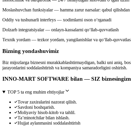
Moslashuvchan funksiyalar — hamma zarur narsalar: qabul qilishdan t
Oddiy va tushunarli interfeys — xodimlarni oson o‘rganadi
Dolzarb integratsiyalar — onlayn-kassalarni qo‘llab-quvvatlash
Texnik yordam — tezkor yordam, yangilanishlar va qo‘llab-quvvatla
Bizning yondashuvimiz
Biz mijozlarga biznesni murakkablashtirmaydigan, balki uni aniq, bosh
jarayonlarini soddalashtirish va kompaniya samaradorligini oshirish.
INNO-MART SOFTWARE bilan — SIZ biznesingizni b
TOP 5 ta eng muhim ehtiyojlar
Tovar zaxiralarini nazorat qilish.
Savdoni boshqarish.
Moliyaviy hisob-kitob va tahlil.
Ta’minotchilar bilan ishlash.
Hujjat aylanmasini soddalashtirish