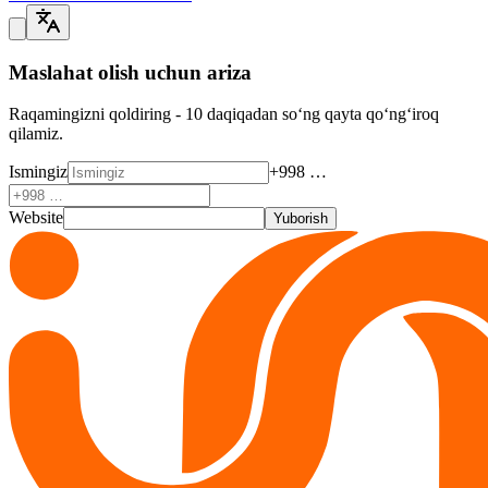
Maslahat olish uchun ariza
Raqamingizni qoldiring - 10 daqiqadan so‘ng qayta qo‘ng‘iroq
qilamiz.
Ismingiz
+998 …
Website
Yuborish