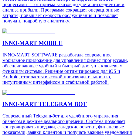
процессами — от приема заказов до учета ингредиентов и
анализа прибыли. Программа сокращает операционные
затраты, повышает скорость обслуживания и позволяет
получать подробную аналитику.
INNO-MART MOBILE
INNO-MART SOFTWARE разработала современное
мобильное приложение для управления бизнес-процессами,
обеспечивающее удобный и быстрый доступ к ключевым
функциям системы. Решение оптимизировано для iOS и
Android, отличается высокой производительностью,
интуитивным интерфейсом и стабильной работой.
INNO-MART TELEGRAM BOT
Современный Telegram-бот для удалённого управления
бизнесом в режиме реального времени. Система позволяет
контролировать продажи, складские остатки, финансовые
показатели, заявки клиентов и получать важные уведомления