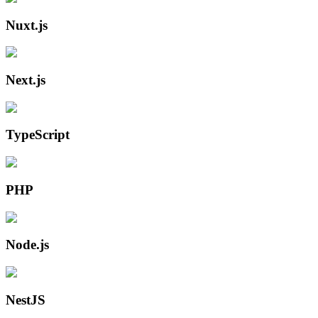
Nuxt.js
Next.js
TypeScript
PHP
Node.js
NestJS